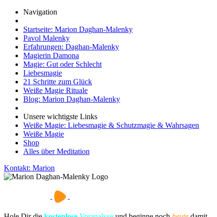
Navigation
Startseite: Marion Daghan-Malenky
Pavol Malenky
Erfahrungen: Daghan-Malenky
Magierin Damona
Magie: Gut oder Schlecht
Liebesmagie
21 Schritte zum Glück
Weiße Magie Rituale
Blog: Marion Daghan-Malenky
Unsere wichtigste Links
Weiße Magie: Liebesmagie & Schutzmagie & Wahrsagen
Weiße Magie
Shop
Alles über Meditation
Kontakt: Marion
Hole Dir die
kostenlose
Voranalyse
und beginne noch
heute
damit,